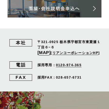
〒321-0925
栃木県宇都宮市東簗瀬１
本社
丁目６−６
[
MAP
]
[
リアンコーポレーションHP
]
電話
採用専用：
0120-974-365
FAX
採用FAX：028-657-6731