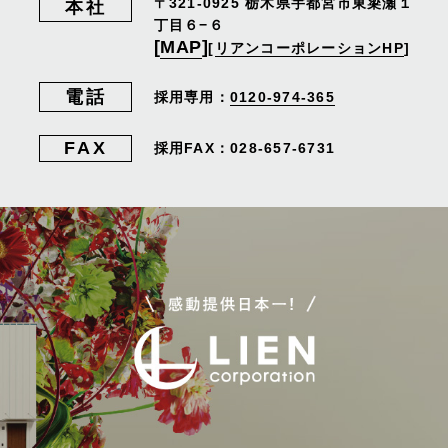
〒321-0925
栃木県宇都宮市東簗瀬１
本社
丁目６−６
[
MAP
]
[
リアンコーポレーションHP
]
電話
採用専用：
0120-974-365
FAX
採用FAX：028-657-6731