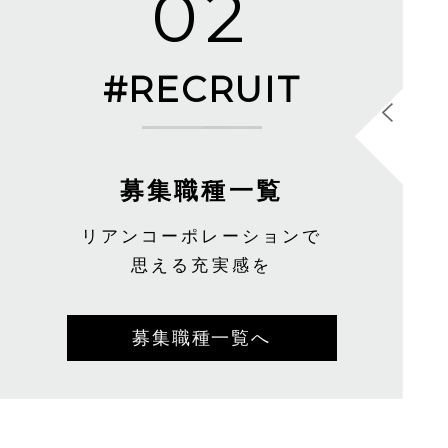
02
#RECRUIT
募集職種一覧
リアンコーポレーションで
【未経験可】新築住宅営業ア
思える充実感を
シスタント（営業）
形態
正社員
勤務地
栃木県宇都宮市
募集職種一覧へ
LIENBASE宇都宮西原店
給与
月給20万円～30万円