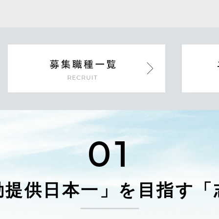
01
動提供日本一」を
目指す「