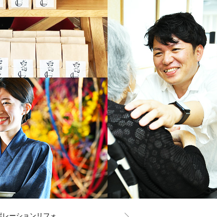
[パートタイム]営業事務（リフォーム） パート ／ 勤務地：栃木県宇都宮市リアンコーポレーションリフォーム・ガイソー宇都宮店 ／ 給与：時給1,300円～1,500円