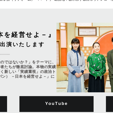
－日本を経営せよ－』
に出演いたします
なのではないか？」をテーマに、
営者たちが徹底討論。本物の実績
全く新しい「実績重視」の政治ト
ャパン） －日本を経営せよ－」に
YouTube