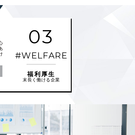
03
心
あ
#WELFARE
け
福利厚生
末長く働ける企業