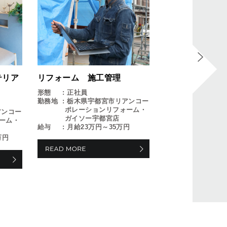
営業事務（リフ
ート
形態
パートタ
勤務地
栃木県宇
リフォーム 施工管理
テリア
ポレーショ
ガイソー宇
形態
正社員
給与
時給1,300
勤務地
栃木県宇都宮市リアンコー
ポレーションリフォーム・
アンコー
ガイソー宇都宮店
ーム・
給与
月給23万円～35万円
万円