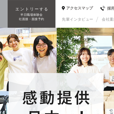
アクセスマップ
採
エントリー
する
種
半日職場体験会
先輩インタビュー
会社案
社面接・面接予約