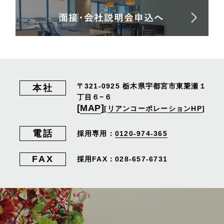
〒321-0925
栃木県宇都宮市東簗瀬１
本社
丁目６−６
[
MAP
]
[
リアンコーポレーションHP
]
電話
採用専用：
0120-974-365
FAX
採用FAX：028-657-6731