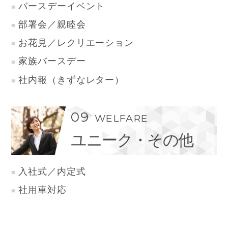
バースデーイベント
部署会／親睦会
お花見／レクリエーション
家族バースデー
社内報（きずなレター）
09
WELFARE
ユニーク・その他
入社式／内定式
社用車対応