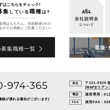
ずはこちらをチェック!
募集
職種
している
は?
採用はもちろん、未経験者OKの
るのでお気軽にご応募ください!
の募集職種一覧
0-974-365
〒321-0925
本社
[
MAP
]
[
リアン
採用専用：
01
電話
外はご連絡が遅れる場合がございます)
採用FAX：028-
FAX