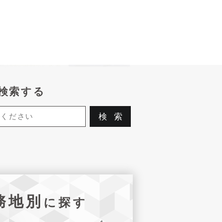
検索する
務地別
に探す