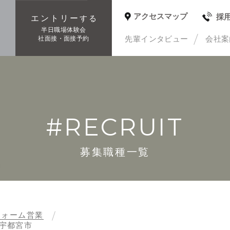
アクセスマップ
採
エントリー
する
種
半日職場体験会
先輩インタビュー
会社案
社面接・面接予約
#RECRUIT
募集職種一覧
フォーム営業
宇都宮市