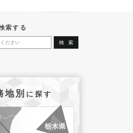
検索する
務地別
に探す