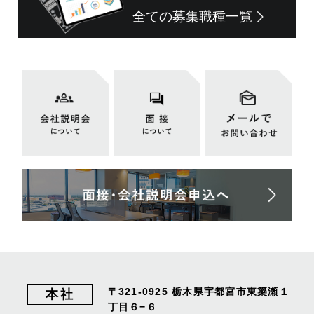
全ての募集職種一覧
〒321-0925
栃木県宇都宮市東簗瀬１
本社
丁目６−６