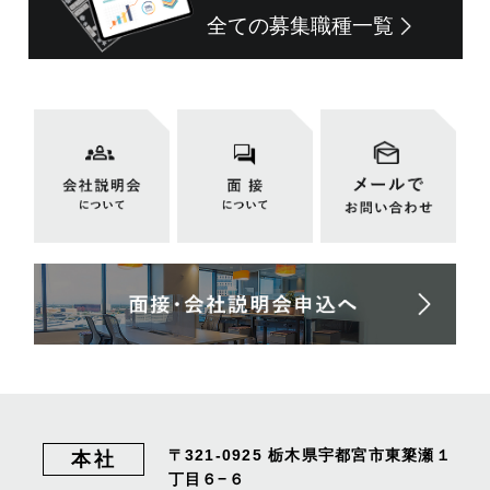
全ての募集職種一覧
〒321-0925
栃木県宇都宮市東簗瀬１
本社
丁目６−６