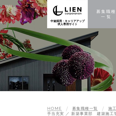
募集職
一覧
中途採用・キャリアアップ
求人専用サイト
HOME
募集職種一覧
施
手当充実 ／ 新築事業部 建築施工