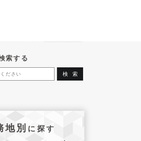
検索する
務地別
に探す