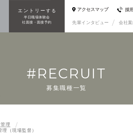
アクセスマップ
採
エントリー
する
種
半日職場体験会
先輩インタビュー
会社案
社面接・面接予約
#RECRUIT
募集職種一覧
工管理
管理（現場監督）