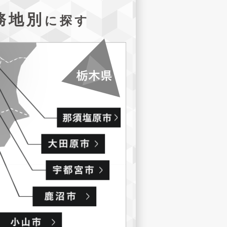
務地別
に探す