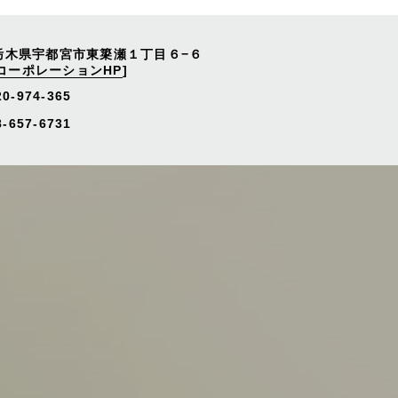
栃木県宇都宮市東簗瀬１丁目６−６
コーポレーションHP
]
20-974-365
657-6731