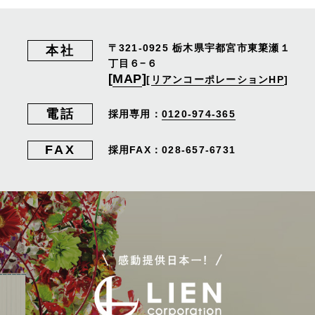
〒321-0925
栃木県宇都宮市東簗瀬１
本社
丁目６−６
[
MAP
]
[
リアンコーポレーションHP
]
電話
採用専用：
0120-974-365
FAX
採用FAX：028-657-6731