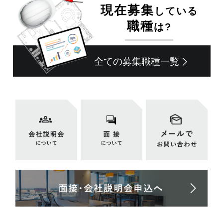
現在募集
している
職種
は?
全ての募集職種一覧