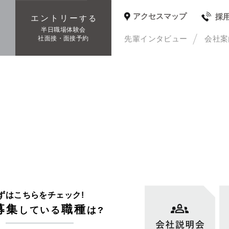
アクセスマップ
採
エントリー
する
種
半日職場体験会
先輩インタビュー
会社案
社面接・面接予約
ずはこちらをチェック!
募集
職種
している
は?