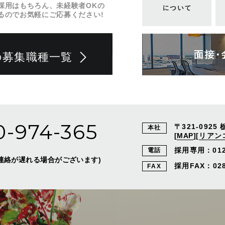
採用はもちろん、未経験者OKの
るのでお気軽にご応募ください!
の募集職種一覧
0-974-365
〒321-0925
本社
[
MAP
]
[
リアン
採用専用：
01
電話
外はご連絡が遅れる場合がございます)
採用FAX：028-
FAX