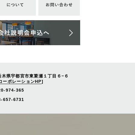
栃木県宇都宮市東簗瀬１丁目６−６
コーポレーションHP
]
20-974-365
657-6731