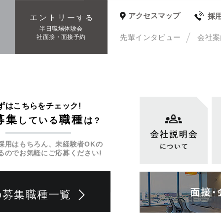
アクセスマップ
採
エントリー
する
種
半日職場体験会
先輩インタビュー
会社案
社面接・面接予約
ずはこちらをチェック!
募集
職種
している
は?
採用はもちろん、未経験者OKの
るのでお気軽にご応募ください!
の募集職種一覧