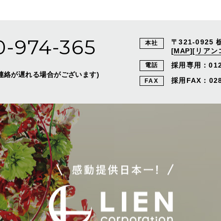
0-974-365
〒321-0925
本社
[
MAP
]
[
リアン
採用専用：
01
電話
外はご連絡が遅れる場合がございます)
採用FAX：028-
FAX