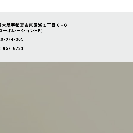
栃木県宇都宮市東簗瀬１丁目６−６
コーポレーションHP
]
20-974-365
657-6731