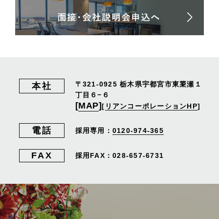
〒321-0925
栃木県宇都宮市東簗瀬１
本社
丁目６−６
[
MAP
]
[
リアンコーポレーションHP
]
電話
採用専用：
0120-974-365
FAX
採用FAX：028-657-6731