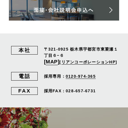
〒321-0925
栃木県宇都宮市東簗瀬１
本社
丁目６−６
[
MAP
]
[
リアンコーポレーションHP
]
電話
採用専用：
0120-974-365
FAX
採用FAX：028-657-6731