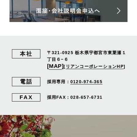
〒321-0925
栃木県宇都宮市東簗瀬１
本社
丁目６−６
[
MAP
]
[
リアンコーポレーションHP
]
電話
採用専用：
0120-974-365
FAX
採用FAX：028-657-6731