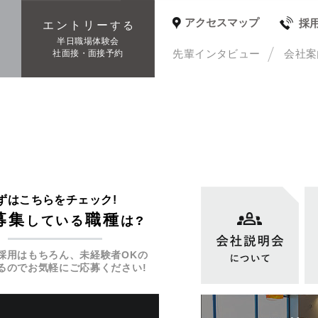
アクセスマップ
採
エントリー
する
種
半日職場体験会
先輩インタビュー
会社案
社面接・面接予約
ずはこちらをチェック!
募集
職種
している
は?
採用はもちろん、未経験者OKの
るのでお気軽にご応募ください!