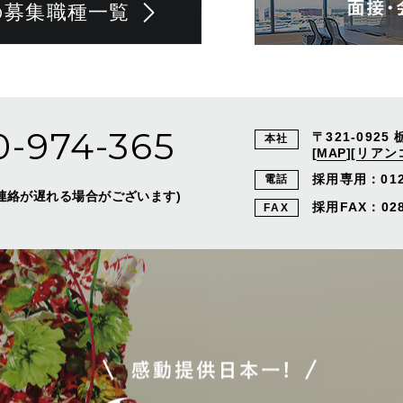
の募集職種一覧
0-974-365
〒321-0925
本社
[
MAP
]
[
リアン
採用専用：
01
電話
外はご連絡が遅れる場合がございます)
採用FAX：028-
FAX