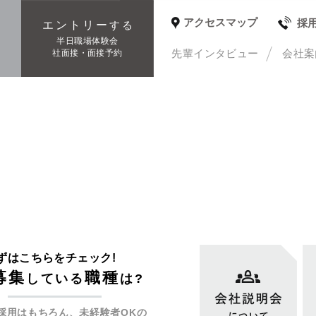
アクセスマップ
採
エントリー
する
種
半日職場体験会
先輩インタビュー
会社案
社面接・面接予約
ずはこちらをチェック!
募集
職種
している
は?
採用はもちろん、未経験者OKの