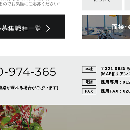
るのでお気軽にご応募ください!
の募集職種一覧
0-974-365
〒321-0925
本社
[
MAP
]
[
リアン
採用専用：
01
電話
外はご連絡が遅れる場合がございます)
採用FAX：028-
FAX