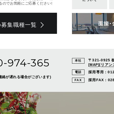
るのでお気軽にご応募ください!
の募集職種一覧
0-974-365
〒321-0925
本社
[
MAP
]
[
リアン
採用専用：
01
電話
外はご連絡が遅れる場合がございます)
採用FAX：028-
FAX