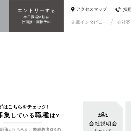
アクセスマップ
採
エントリー
する
種
半日職場体験会
先輩インタビュー
会社案
社面接・面接予約
ずはこちらをチェック!
募集
職種
している
は?
採用はもちろん、未経験者OKの