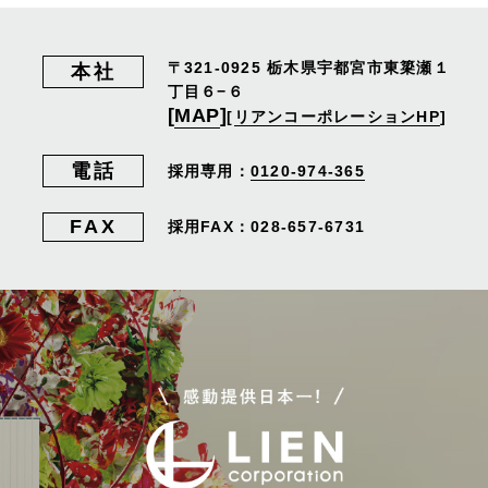
〒321-0925
栃木県宇都宮市東簗瀬１
本社
丁目６−６
[
MAP
]
[
リアンコーポレーションHP
]
電話
採用専用：
0120-974-365
FAX
採用FAX：028-657-6731