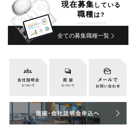
現在募集
している
職種
は?
全ての募集職種一覧